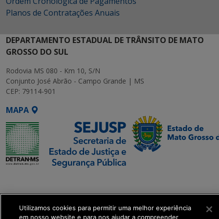
Ordem Cronológica de Pagamentos
Planos de Contratações Anuais
DEPARTAMENTO ESTADUAL DE TRÂNSITO DE MATO
GROSSO DO SUL
Rodovia MS 080 - Km 10, S/N
Conjunto José Abrão - Campo Grande | MS
CEP: 79114-901
MAPA
SETDIG | Secretaria-
Executiva de
Transformação Digital
Utilizamos cookies para permitir uma melhor experiência
em nosso website e para nos ajudar a compreender