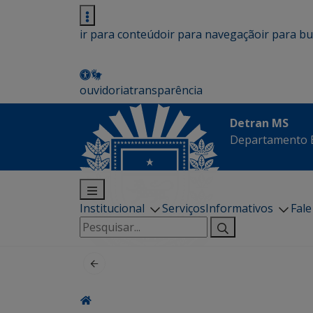
ir para conteúdo
ir para navegação
ir para b
ouvidoria
transparência
Detran MS
Departamento E
Institucional
Serviços
Informativos
Fal
Pesquisar
por: