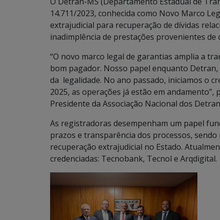
O Detran-MS (Departamento Estadual de Transit
14.711/2023, conhecida como Novo Marco Leg
extrajudicial para recuperação de dívidas rel
inadimplência de prestações provenientes de c
“O novo marco legal de garantias amplia a tra
bom pagador. Nosso papel enquanto Detran, é
da legalidade. No ano passado, iniciamos o c
2025, as operações já estão em andamento”, 
Presidente da Associação Nacional dos Detran
As registradoras desempenham um papel fun
prazos e transparência dos processos, sendo
recuperação extrajudicial no Estado. Atualme
credenciadas: Tecnobank, Tecnol e Arqdigital.