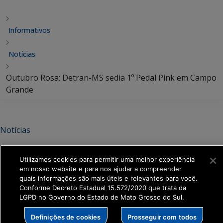
Informativos
Notícias
Outubro Rosa: Detran-MS sedia 1º Pedal Pink em Campo
Grande
Notícias
Outubro Rosa: Detran-MS sedia
Utilizamos cookies para permitir uma melhor experiência
1º Pedal Pink em Campo Grande
em nosso website e para nos ajudar a compreender
quais informações são mais úteis e relevantes para você.
Conforme Decreto Estadual 15.572/2020 que trata da
Compartilhar:
LGPD no Governo do Estado de Mato Grosso do Sul.
Definições de cookies
Prosseguir com todos