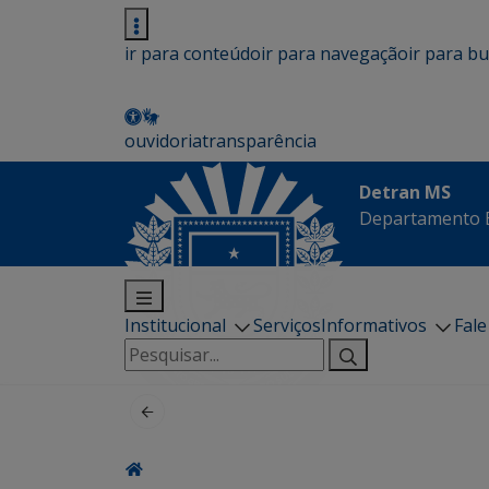
ir para conteúdo
ir para navegação
ir para b
ouvidoria
transparência
Detran MS
Departamento E
Institucional
Serviços
Informativos
Fal
Pesquisar
por: