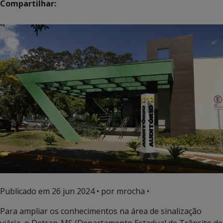
Compartilhar:
Publicado em
26 jun 2024
• por mrocha •
Para ampliar os conhecimentos na área de sinalização
viária, o Detran-MS (Departamento Estadual de Trânsito de