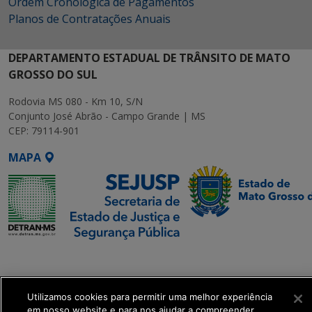
Ordem Cronológica de Pagamentos
Planos de Contratações Anuais
DEPARTAMENTO ESTADUAL DE TRÂNSITO DE MATO
GROSSO DO SUL
Rodovia MS 080 - Km 10, S/N
Conjunto José Abrão - Campo Grande | MS
CEP: 79114-901
MAPA
SETDIG | Secretaria-
Executiva de
Transformação Digital
Utilizamos cookies para permitir uma melhor experiência
em nosso website e para nos ajudar a compreender