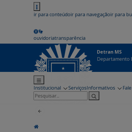
ir para conteúdo
ir para navegação
ir para b
ouvidoria
transparência
Detran MS
Departamento E
Institucional
Serviços
Informativos
Fal
Pesquisar
por: