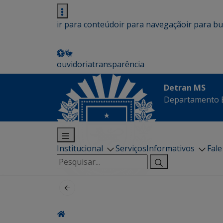
ir para conteúdo
ir para navegação
ir para b
ouvidoria
transparência
Detran MS
Departamento E
Institucional
Serviços
Informativos
Fal
Pesquisar
por: