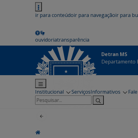
ir para conteúdo
ir para navegação
ir para b
ouvidoria
transparência
Detran MS
Departamento E
Institucional
Serviços
Informativos
Fal
Pesquisar
por: