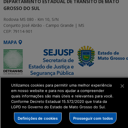
DEPARTAMENTO ESTADUAL DE TRÂNSITO DE MATO
GROSSO DO SUL
Rodovia MS 080 - Km 10, S/N
Conjunto José Abrão - Campo Grande | MS
CEP: 79114-901
MAPA
SETDIG | Secretaria-
Utilizamos cookies para permitir uma melhor experiência
Executiva de
em nosso website e para nos ajudar a compreender
Transformação Digital
quais informações são mais úteis e relevantes para você.
Conforme Decreto Estadual 15.572/2020 que trata da
LGPD no Governo do Estado de Mato Grosso do Sul.
get_footer();
Definições de cookies
Prosseguir com todos