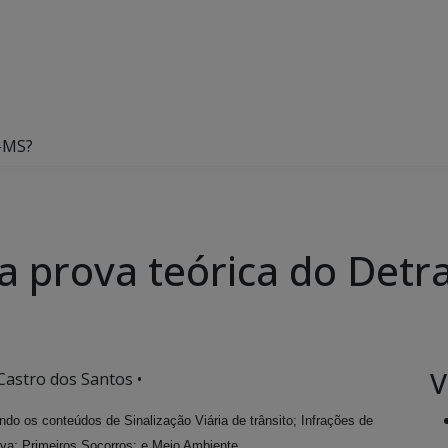
n-MS?
a prova teórica do Detr
V
astro dos Santos •
o os conteúdos de Sinalização Viária de trânsito; Infrações de
.
iva; Primeiros Socorros; e Meio Ambiente