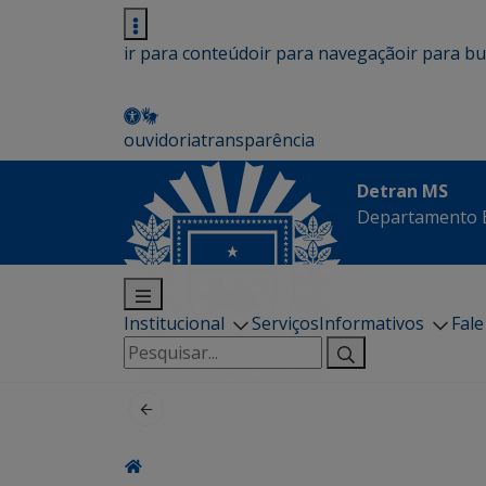
ir para conteúdo
ir para navegação
ir para b
ouvidoria
transparência
Detran MS
Departamento E
Institucional
Serviços
Informativos
Fal
Pesquisar
por: