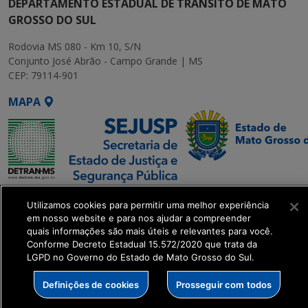
DEPARTAMENTO ESTADUAL DE TRÂNSITO DE MATO
GROSSO DO SUL
Rodovia MS 080 - Km 10, S/N
Conjunto José Abrão - Campo Grande | MS
CEP: 79114-901
MAPA
SETDIG | Secretaria-
Utilizamos cookies para permitir uma melhor experiência
Executiva de
em nosso website e para nos ajudar a compreender
Transformação Digital
quais informações são mais úteis e relevantes para você.
Conforme Decreto Estadual 15.572/2020 que trata da
LGPD no Governo do Estado de Mato Grosso do Sul.
get_footer();
Definições de cookies
Prosseguir com todos