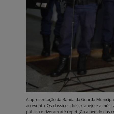
A apresentação da Banda da Guarda Municipal
ao evento. Os clássicos do sertanejo e a mús
público e tiveram até repetição a pedido das c