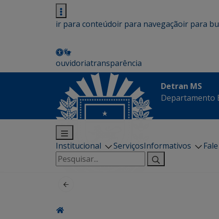
ir para conteúdo
ir para navegação
ir para b
ouvidoria
transparência
Detran MS
Departamento E
Institucional
Serviços
Informativos
Fal
Pesquisar
por: