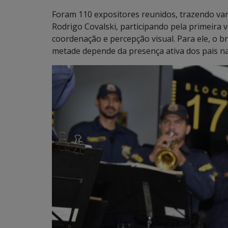
Foram 110 expositores reunidos, trazendo vari
Rodrigo Covalski, participando pela primeira
coordenação e percepção visual. Para ele, o b
metade depende da presença ativa dos pais na