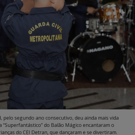
, pelo segundo ano consecutivo, deu ainda mais vida
ica “Superfantástico” do Balão Mágico encantaram o
rianças do CEI Detran, que dançaram e se divertiram.