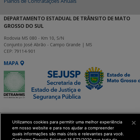
Planos de Contratações Anuais
DEPARTAMENTO ESTADUAL DE TRÂNSITO DE MATO
GROSSO DO SUL
Rodovia MS 080 - Km 10, S/N
Conjunto José Abrão - Campo Grande | MS
CEP: 79114-901
MAPA
SETDIG | Secretaria-
Executiva de
Transformação Digital
Utilizamos cookies para permitir uma melhor experiência
em nosso website e para nos ajudar a compreender
quais informações são mais úteis e relevantes para você.
get_footer();
Conforme Decreto Estadual 15.572/2020 que trata da