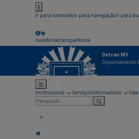
ir para conteúdo
ir para navegação
ir para b
ouvidoria
transparência
Detran MS
Departamento E
Institucional
Serviços
Informativos
Fal
Pesquisar
por: