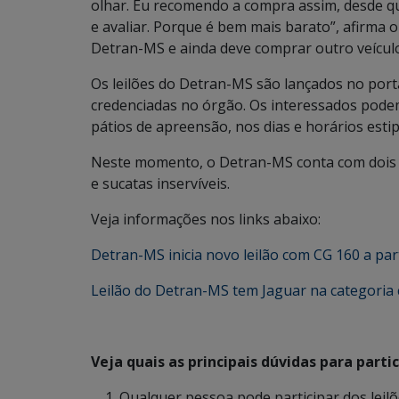
olhar. Eu recomendo a compra assim, desde qu
e avaliar. Porque é bem mais barato”, afirma 
Detran-MS e ainda deve comprar outro veícul
Os leilões do Detran-MS são lançados no portal
credenciadas no órgão. Os interessados podem v
pátios de apreensão, nos dias e horários estip
Neste momento, o Detran-MS conta com dois lei
e sucatas inservíveis.
Veja informações nos links abaixo:
Detran-MS inicia novo leilão com CG 160 a part
Leilão do Detran-MS tem Jaguar na categoria 
Veja quais as principais dúvidas para parti
Qualquer pessoa pode participar dos leil