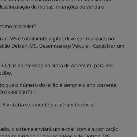
esvinculação de multas, intenções de venda e
, como proceder?
an-MS é totalmente digital, deve ser realizado no
Leilão Detran-MS, Desembaraço Veicular, Cadastrar um
e 30 dias da emissão da Nota de Arremate para ser
ecibo.
do que o número do leilão é sempre o ano corrente,
: 2024000000711.
 A vistoria é somente para transferência.
ado, o sistema enviará um e-mail com a autorização
pode se dirigir a qualquer agência do Detran-MS.