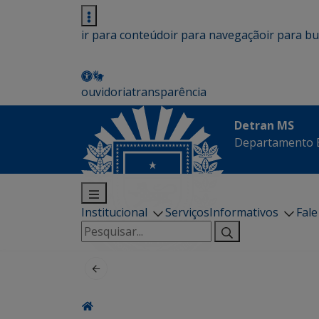
ir para conteúdo
ir para navegação
ir para b
ouvidoria
transparência
Detran MS
Departamento E
Institucional
Serviços
Informativos
Fal
Pesquisar
por: