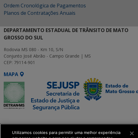
Ordem Cronológica de Pagamentos
Planos de Contratações Anuais
DEPARTAMENTO ESTADUAL DE TRÂNSITO DE MATO
GROSSO DO SUL
Rodovia MS 080 - Km 10, S/N
Conjunto José Abrão - Campo Grande | MS
CEP: 79114-901
MAPA
SETDIG | Secretaria-
Executiva de
Transformação Digital
Utilizamos cookies para permitir uma melhor experiência