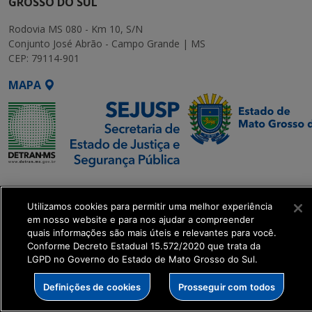
GROSSO DO SUL
Rodovia MS 080 - Km 10, S/N
Conjunto José Abrão - Campo Grande | MS
CEP: 79114-901
MAPA
SETDIG | Secretaria-
Executiva de
Utilizamos cookies para permitir uma melhor experiência
Transformação Digital
em nosso website e para nos ajudar a compreender
quais informações são mais úteis e relevantes para você.
Conforme Decreto Estadual 15.572/2020 que trata da
get_footer();
LGPD no Governo do Estado de Mato Grosso do Sul.
Definições de cookies
Prosseguir com todos