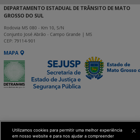
DEPARTAMENTO ESTADUAL DE TRÂNSITO DE MATO
GROSSO DO SUL
Rodovia MS 080 - Km 10, S/N
Conjunto José Abrão - Campo Grande | MS
CEP: 79114-901
MAPA
SETDIG | Secretaria-
Executiva de
Transformação Digital
get_footer();
Utilizamos cookies para permitir uma melhor experiência
em nosso website e para nos ajudar a compreender