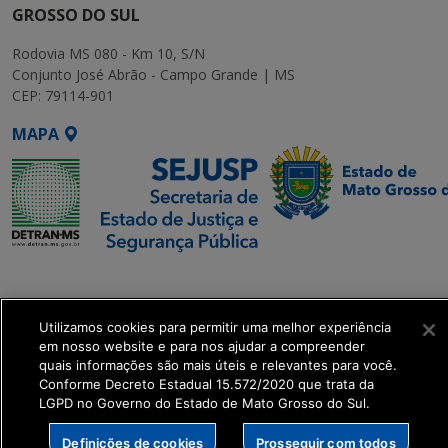
GROSSO DO SUL
Rodovia MS 080 - Km 10, S/N
Conjunto José Abrão - Campo Grande | MS
CEP: 79114-901
MAPA
SETDIG | Secretaria-
Executiva de
Transformação Digital
Utilizamos cookies para permitir uma melhor experiência
em nosso website e para nos ajudar a compreender
quais informações são mais úteis e relevantes para você.
get_footer();
Conforme Decreto Estadual 15.572/2020 que trata da
LGPD no Governo do Estado de Mato Grosso do Sul.
Definições de cookies
Prosseguir com todos