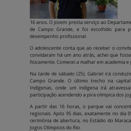
16 anos. O jovem presta serviço ao Departame
de Campo Grande, e foi escolhido para pa
desempenho profissional.
O adolescente conta que ao receber o convite
convidaram há um ano atrás, achei que foss
fisicamente. Comecei a malhar em academia e pr
Na tarde de sábado (25), Gabriel irá condu
Campo Grande. O último trecho na capita
Indígenas, onde um indígena irá atravess
participação acendendo a pira olímpica dos jo
A partir das 16 horas, o parque vai concen
regionais. Após 95 dias, exatamente no dia 
cerimônia de abertura, no Estádio do Maracan
Jogos Olímpicos do Rio.