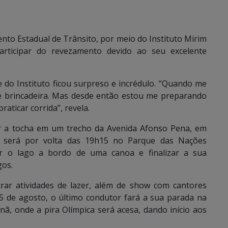
nto Estadual de Trânsito, por meio do Instituto Mirim
rticipar do revezamento devido ao seu excelente
 do Instituto ficou surpreso e incrédulo. “Quando me
e brincadeira. Mas desde então estou me preparando
aticar corrida”, revela.
zir a tocha em um trecho da Avenida Afonso Pena, em
l será por volta das 19h15 no Parque das Nações
ar o lago a bordo de uma canoa e finalizar a sua
gos.
trar atividades de lazer, além de show com cantores
05 de agosto, o último condutor fará a sua parada na
ã, onde a pira Olímpica será acesa, dando início aos