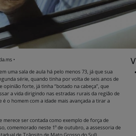
V
da.ms •
 em uma sala de aula há pelo menos 73, já que sua
gunda série, quando tinha por volta de seis anos de
e opinião forte, já tinha “botado na cabeça”, que
assar a vida dirigindo nas estradas rurais da região de
le é o homem com a idade mais avançada a tirar a
e merece ser contada como exemplo de força de
oso, comemorado neste 1º de outubro, a assessoria de
adual de Trânsito de Mato Grosso do Sul),