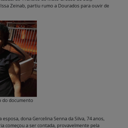
 Issa Zeinab, partiu rumo a Dourados para ouvir de
do do documento
 esposa, dona Gercelina Senna da Silva, 74 anos,
ória começou a ser contada, provavelmente pela