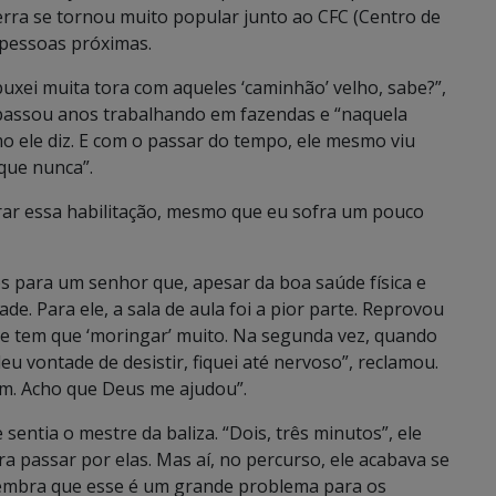
rra se tornou muito popular junto ao CFC (Centro de
 pessoas próximas.
á puxei muita tora com aqueles ‘caminhão’ velho, sabe?”,
 passou anos trabalhando em fazendas e “naquela
mo ele diz. E com o passar do tempo, ele mesmo viu
 que nunca”.
tirar essa habilitação, mesmo que eu sofra um pouco
os para um senhor que, apesar da boa saúde física e
ade. Para ele, a sala de aula foi a pior parte. Reprovou
te tem que ‘moringar’ muito. Na segunda vez, quando
u vontade de desistir, fiquei até nervoso”, reclamou.
 fim. Acho que Deus me ajudou”.
sentia o mestre da baliza. “Dois, três minutos”, ele
 passar por elas. Mas aí, no percurso, ele acabava se
 lembra que esse é um grande problema para os