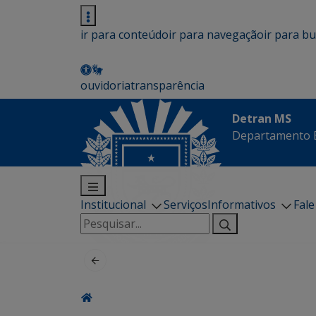
ir para conteúdo
ir para navegação
ir para b
ouvidoria
transparência
Detran MS
Departamento E
Institucional
Serviços
Informativos
Fal
Pesquisar
por: