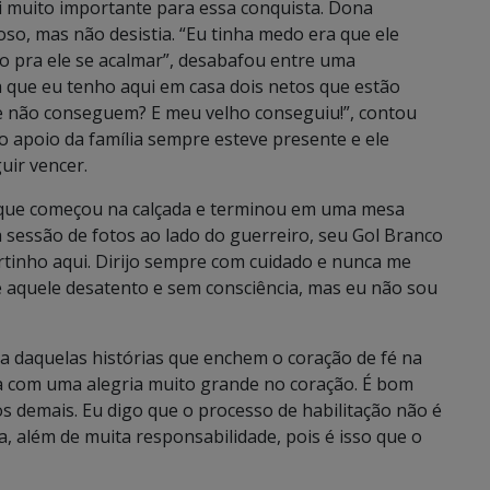
foi muito importante para essa conquista. Dona
so, mas não desistia. “Eu tinha medo era que ele
ho pra ele se acalmar”, desabafou entre uma
ta que eu tenho aqui em casa dois netos que estão
 e não conseguem? E meu velho conseguiu!”, contou
o apoio da família sempre esteve presente e ele
uir vencer.
 que começou na calçada e terminou em uma mesa
a sessão de fotos ao lado do guerreiro, seu Gol Branco
rtinho aqui. Dirijo sempre com cuidado e nunca me
 é aquele desatento e sem consciência, mas eu não sou
uma daquelas histórias que enchem o coração de fé na
 com uma alegria muito grande no coração. É bom
 demais. Eu digo que o processo de habilitação não é
ga, além de muita responsabilidade, pois é isso que o