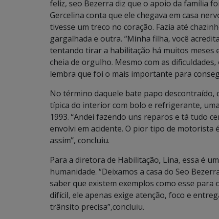
feliz, seo Bezerra diz que o apoio da família 
Gercelina conta que ele chegava em casa nervo
tivesse um treco no coração. Fazia até chazin
gargalhada e outra. “Minha filha, você acredi
tentando tirar a habilitação há muitos meses
cheia de orgulho. Mesmo com as dificuldades, 
lembra que foi o mais importante para conseg
No término daquele bate papo descontraído,
típica do interior com bolo e refrigerante, um
1993. “Andei fazendo uns reparos e tá tudo ce
envolvi em acidente. O pior tipo de motorista
assim”, concluiu.
Para a diretora de Habilitação, Lina, essa é 
humanidade. “Deixamos a casa do Seo Bezerra
saber que existem exemplos como esse para os
difícil, ele apenas exige atenção, foco e entre
trânsito precisa”,concluiu.