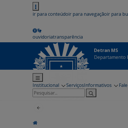
ir para conteúdo
ir para navegação
ir para b
ouvidoria
transparência
Detran MS
Departamento E
Institucional
Serviços
Informativos
Fal
Pesquisar
por: