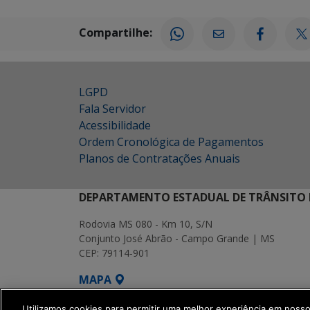
Compartilhe:
LGPD
Fala Servidor
Acessibilidade
Ordem Cronológica de Pagamentos
Planos de Contratações Anuais
DEPARTAMENTO ESTADUAL DE TRÂNSITO 
Rodovia MS 080 - Km 10, S/N
Conjunto José Abrão - Campo Grande | MS
CEP: 79114-901
MAPA
SETDIG | Secretaria-Executiva de Transf
Utilizamos cookies para permitir uma melhor experiência em noss