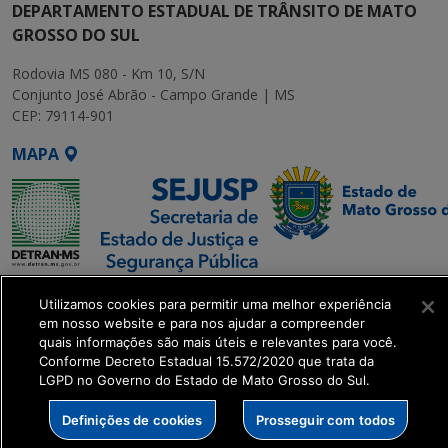
DEPARTAMENTO ESTADUAL DE TRÂNSITO DE MATO
GROSSO DO SUL
Rodovia MS 080 - Km 10, S/N
Conjunto José Abrão - Campo Grande | MS
CEP: 79114-901
MAPA
SETDIG | Secretaria-
Utilizamos cookies para permitir uma melhor experiência
Executiva de
em nosso website e para nos ajudar a compreender
Transformação Digital
quais informações são mais úteis e relevantes para você.
Conforme Decreto Estadual 15.572/2020 que trata da
LGPD no Governo do Estado de Mato Grosso do Sul.
get_footer();
Definições de cookies
Prosseguir com todos