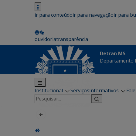
ir para conteúdo
ir para navegação
ir para b
ouvidoria
transparência
Detran MS
Departamento E
Institucional
Serviços
Informativos
Fal
Pesquisar
por: