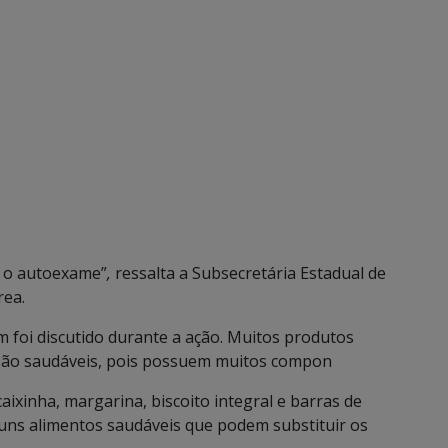
e o autoexame”
,
ressalta a Subsecretária Estadual de
rea.
m foi discutido durante a ação. Muitos produtos
o são saudáveis, pois possuem muitos compon
ixinha, margarina, biscoito integral e barras de
uns alimentos saudáveis que podem substituir os