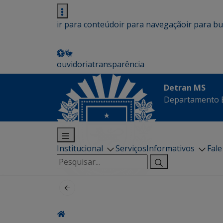
ir para conteúdo
ir para navegação
ir para b
ouvidoria
transparência
Detran MS
Departamento E
Institucional
Serviços
Informativos
Fal
Pesquisar
por: