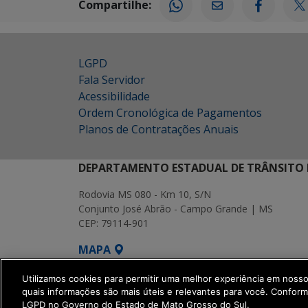
Compartilhe:
LGPD
Fala Servidor
Acessibilidade
Ordem Cronológica de Pagamentos
Planos de Contratações Anuais
DEPARTAMENTO ESTADUAL DE TRÂNSITO 
Rodovia MS 080 - Km 10, S/N
Conjunto José Abrão - Campo Grande | MS
CEP: 79114-901
MAPA
SETDIG | Secretaria-Executiva de Transf
Utilizamos cookies para permitir uma melhor experiência em noss
quais informações são mais úteis e relevantes para você. Confor
LGPD no Governo do Estado de Mato Grosso do Sul.