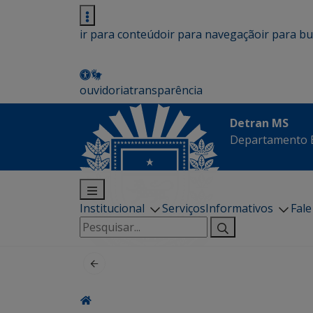
ir para conteúdo
ir para navegação
ir para b
ouvidoria
transparência
Detran MS
Departamento E
Institucional
Serviços
Informativos
Fal
Pesquisar
por: