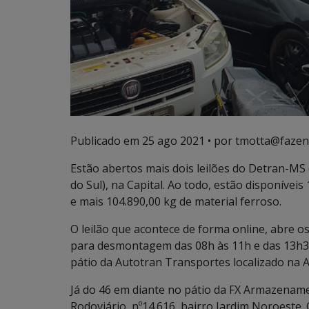
Publicado em
25 ago 2021
• por tmotta@fazen
Estão abertos mais dois leilões do Detran-M
do Sul), na Capital. Ao todo, estão disponíve
e mais 104.890,00 kg de material ferroso.
O leilão que acontece de forma online, abre os
para desmontagem das 08h às 11h e das 13h30 
pátio da Autotran Transportes localizado na 
Já do 46 em diante no pátio da FX Armazename
Rodoviário, nº14.616, bairro Jardim Noroeste.