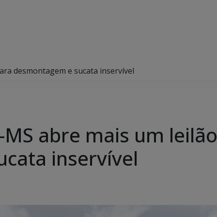
para desmontagem e sucata inservível
n-MS abre mais um leilã
cata inservível