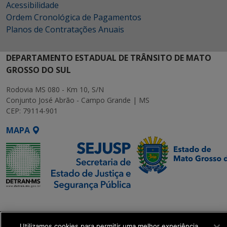
Acessibilidade
Ordem Cronológica de Pagamentos
Planos de Contratações Anuais
DEPARTAMENTO ESTADUAL DE TRÂNSITO DE MATO
GROSSO DO SUL
Rodovia MS 080 - Km 10, S/N
Conjunto José Abrão - Campo Grande | MS
CEP: 79114-901
MAPA
SETDIG | Secretaria-
Executiva de
Transformação Digital
Utilizamos cookies para permitir uma melhor experiência