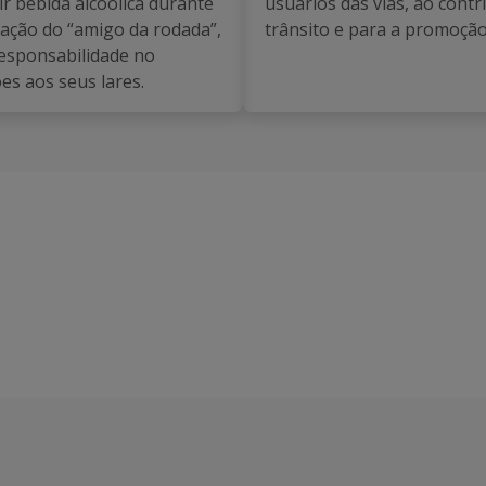
 bebida alcoólica durante
usuários das vias, ao contr
ização do “amigo da rodada”,
trânsito e para a promoção
esponsabilidade no
es aos seus lares.