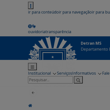
ir para conteúdo
ir para navegação
ir para b
ouvidoria
transparência
Detran MS
Departamento E
Institucional
Serviços
Informativos
Fal
Pesquisar
por: