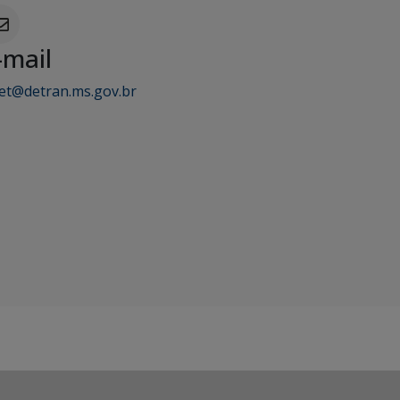
-mail
ret@detran.ms.gov.br