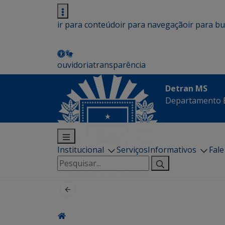
ir para conteúdo
ir para navegação
ir para b
ouvidoria
transparência
Detran MS
Departamento E
Institucional
Serviços
Informativos
Fal
Pesquisar
por: