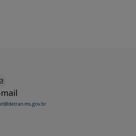
-mail
ret@detran.ms.gov.br