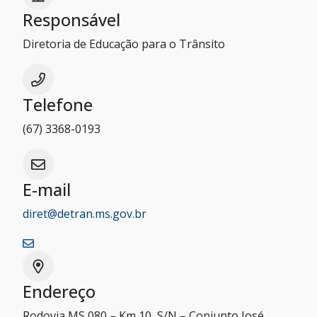
Responsável
Diretoria de Educação para o Trânsito
Telefone
(67) 3368-0193
E-mail
diret@detran.ms.gov.br
Endereço
Rodovia MS 080 – Km 10, S/N – Conjunto José