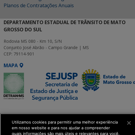
Planos de Contratações Anuais
DEPARTAMENTO ESTADUAL DE TRÂNSITO DE MATO
GROSSO DO SUL
Rodovia MS 080 - Km 10, S/N
Conjunto José Abrão - Campo Grande | MS
CEP: 79114-901
MAPA
SETDIG | Secretaria-
Executiva de
Transformação Digital
Utilizamos cookies para permitir uma melhor experiência
em nosso website e para nos ajudar a compreender
quais informações são mais úteis e relevantes para você.