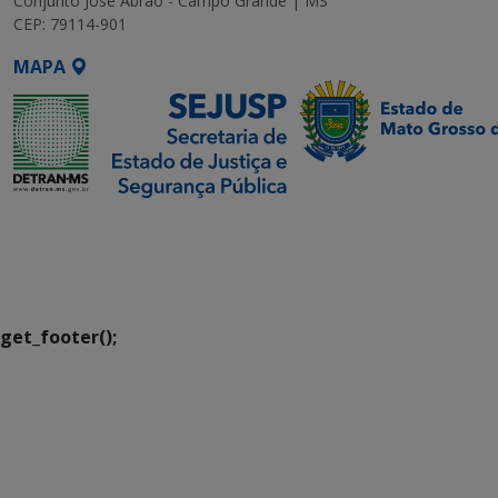
Conjunto José Abrão - Campo Grande | MS
CEP: 79114-901
MAPA
SETDIG | Secretaria-
Executiva de
Transformação Digital
get_footer();