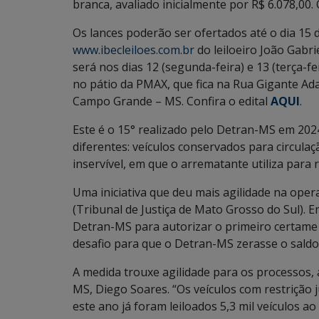
branca, avaliado inicialmente por R$ 6.078,00. 
Os lances poderão ser ofertados até o dia 15 d
www.ibecleiloes.com.br
do leiloeiro João Gabrie
será nos dias 12 (segunda-feira) e 13 (terça-f
no pátio da PMAX, que fica na Rua Gigante Adam
Campo Grande – MS. Confira o edital
AQUI
.
Este é o 15° realizado pelo Detran-MS em 202
diferentes: veículos conservados para circula
inservível, em que o arrematante utiliza para 
Uma iniciativa que deu mais agilidade na opera
(Tribunal de Justiça de Mato Grosso do Sul). 
Detran-MS para autorizar o primeiro certame
desafio para que o Detran-MS zerasse o saldo 
A medida trouxe agilidade para os processos, 
MS, Diego Soares. “Os veículos com restrição ju
este ano já foram leiloados 5,3 mil veículos a