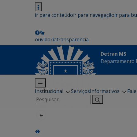
ir para conteúdo
ir para navegação
ir para b
ouvidoria
transparência
Detran MS
Departamento E
Institucional
Serviços
Informativos
Fal
Pesquisar
por: