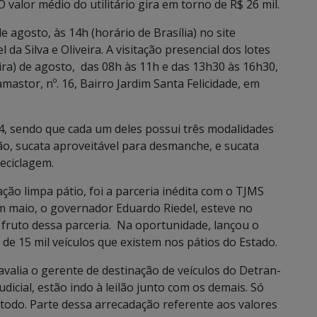
O valor médio do utilitário gira em torno de R$ 26 mil.
e agosto, às 14h (horário de Brasília) no site
l da Silva e Oliveira. A visitação presencial dos lotes
eira) de agosto, das 08h às 11h e das 13h30 às 16h30,
astor, nº. 16, Bairro Jardim Santa Felicidade, em
4, sendo que cada um deles possui três modalidades
ção, sucata aproveitável para desmanche, e sucata
reciclagem.
ção limpa pátio, foi a parceria inédita com o TJMS
Em maio, o governador Eduardo Riedel, esteve no
 fruto dessa parceria. Na oportunidade, lançou o
de 15 mil veículos que existem nos pátios do Estado.
avalia o gerente de destinação de veículos do Detran-
dicial, estão indo à leilão junto com os demais. Só
o todo. Parte dessa arrecadação referente aos valores