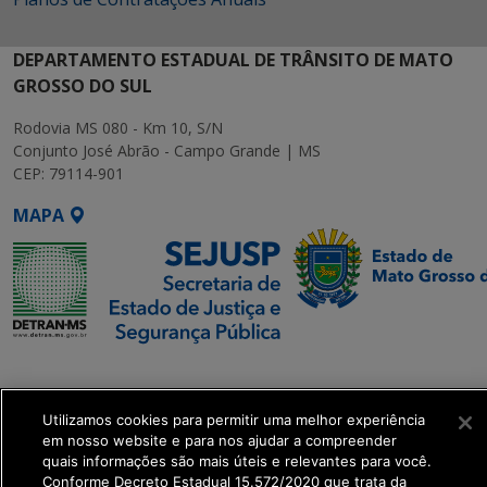
DEPARTAMENTO ESTADUAL DE TRÂNSITO DE MATO
GROSSO DO SUL
Rodovia MS 080 - Km 10, S/N
Conjunto José Abrão - Campo Grande | MS
CEP: 79114-901
MAPA
SETDIG | Secretaria-
Executiva de
Transformação Digital
Utilizamos cookies para permitir uma melhor experiência
em nosso website e para nos ajudar a compreender
quais informações são mais úteis e relevantes para você.
get_footer();
Conforme Decreto Estadual 15.572/2020 que trata da