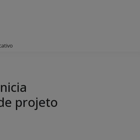
cativo
nicia
de projeto