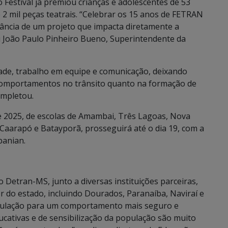
 Festival já premiou crianças e adolescentes de 53
2 mil peças teatrais. “Celebrar os 15 anos de FETRAN
ância de um projeto que impacta diretamente a
u João Paulo Pinheiro Bueno, Superintendente da
idade, trabalho em equipe e comunicação, deixando
comportamentos no trânsito quanto na formação de
ompletou.
e 2025, de escolas de Amambai, Três Lagoas, Nova
 Caarapó e Batayporã, prosseguirá até o dia 19, com a
banian.
 Detran-MS, junto a diversas instituições parceiras,
r do estado, incluindo Dourados, Paranaíba, Naviraí e
opulação para um comportamento mais seguro e
ducativas e de sensibilização da população são muito