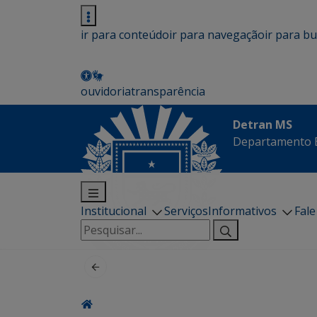
ir para conteúdo
ir para navegação
ir para b
ouvidoria
transparência
Detran MS
Departamento E
Institucional
Serviços
Informativos
Fal
Pesquisar
por: