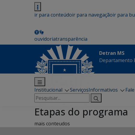
ir para conteúdo
ir para navegação
ir para b
ouvidoria
transparência
Detran MS
Departamento E
Institucional
Serviços
Informativos
Fal
Pesquisar
por:
Etapas do programa
mais conteudos