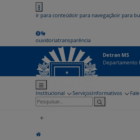
ir para conteúdo
ir para navegação
ir para b
ouvidoria
transparência
Detran MS
Departamento E
Institucional
Serviços
Informativos
Fal
Pesquisar
por: