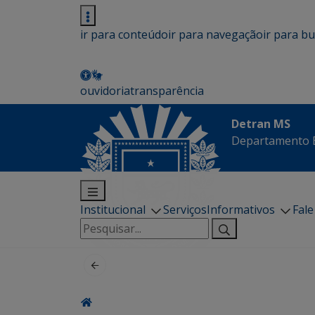
ir para conteúdo
ir para navegação
ir para b
ouvidoria
transparência
Detran MS
Departamento E
Institucional
Serviços
Informativos
Fal
Pesquisar
por: