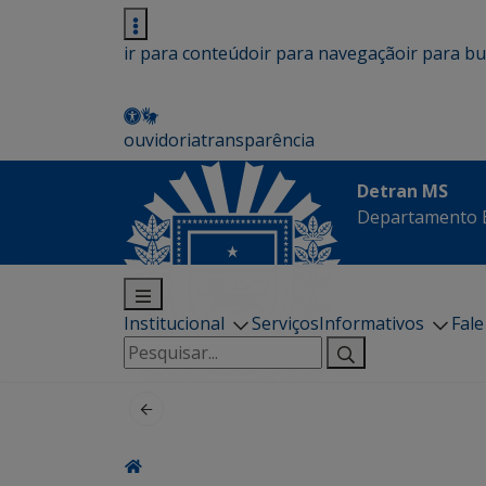
ir para conteúdo
ir para navegação
ir para b
ouvidoria
transparência
Detran MS
Departamento E
Institucional
Serviços
Informativos
Fal
Pesquisar
por: