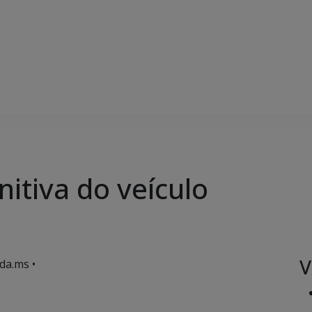
initiva do veículo
V
da.ms •