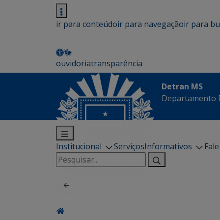
ir para conteúdo
ir para navegação
ir para b
ouvidoria
transparência
Detran MS
Departamento E
Institucional
Serviços
Informativos
Fal
Pesquisar
por: