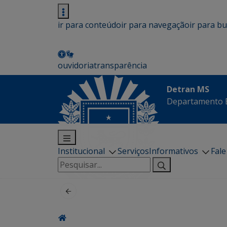
ir para conteúdo
ir para navegação
ir para b
ouvidoria
transparência
Detran MS
Departamento E
Institucional
Serviços
Informativos
Fal
Pesquisar
por: