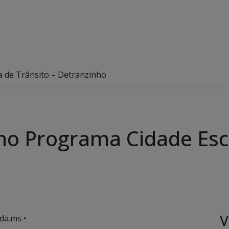
la de Trânsito – Detranzinho
o no Programa Cidade Esc
V
da.ms •