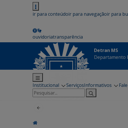
ir para conteúdo
ir para navegação
ir para b
ouvidoria
transparência
Detran MS
Departamento E
Institucional
Serviços
Informativos
Fal
Pesquisar
por: