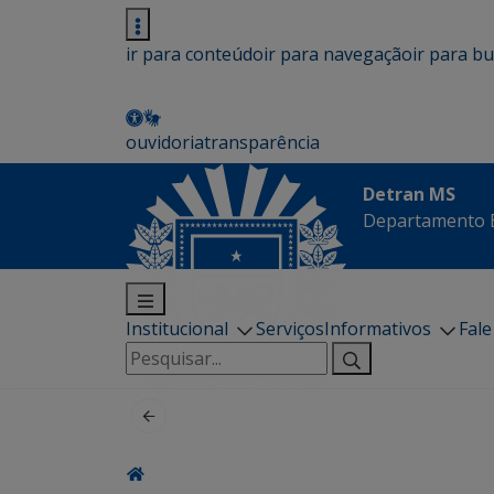
ir para conteúdo
ir para navegação
ir para b
ouvidoria
transparência
Detran MS
Departamento E
Institucional
Serviços
Informativos
Fal
Pesquisar
por: