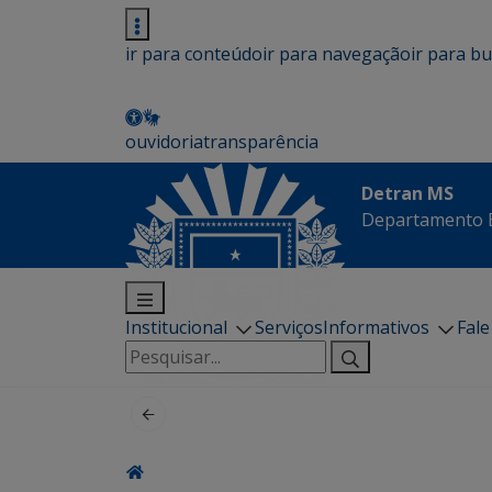
ir para conteúdo
ir para navegação
ir para b
ouvidoria
transparência
Detran MS
Departamento E
Institucional
Serviços
Informativos
Fal
Pesquisar
por: