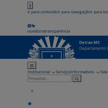
ir para conteúdo
ir para navegação
ir para b
ouvidoria
transparência
Detran MS
Departamento E
Institucional
Serviços
Informativos
Fal
Pesquisar
por: