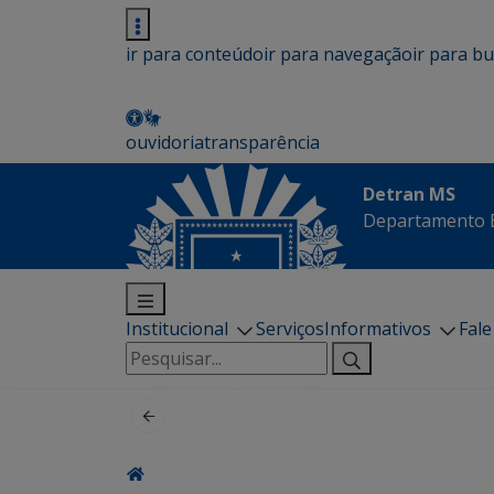
ir para conteúdo
ir para navegação
ir para b
ouvidoria
transparência
Detran MS
Departamento E
Institucional
Serviços
Informativos
Fal
Pesquisar
por: