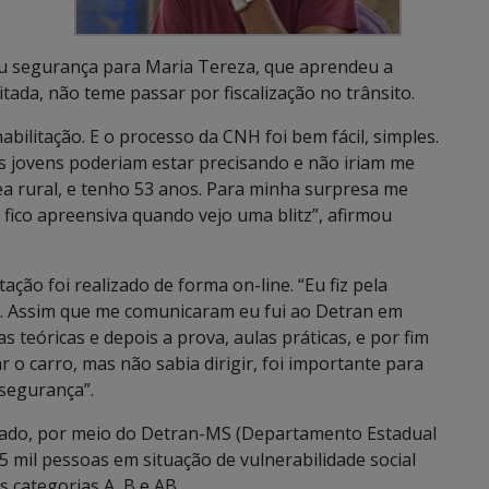
u segurança para Maria Tereza, que aprendeu a
itada, não teme passar por fiscalização no trânsito.
abilitação. E o processo da CNH foi bem fácil, simples.
s jovens poderiam estar precisando e não iriam me
a rural, e tenho 53 anos. Para minha surpresa me
fico apreensiva quando vejo uma blitz”, afirmou
tação foi realizado de forma on-line. “Eu fiz pela
do. Assim que me comunicaram eu fui ao Detran em
s teóricas e depois a prova, aulas práticas, e por fim
r o carro, mas não sabia dirigir, foi importante para
 segurança”.
tado, por meio do Detran-MS (Departamento Estadual
5 mil pessoas em situação de vulnerabilidade social
s categorias A, B e AB.