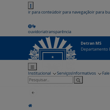
ir para conteúdo
ir para navegação
ir para b
ouvidoria
transparência
Detran MS
Departamento E
Institucional
Serviços
Informativos
Fal
Pesquisar
por: