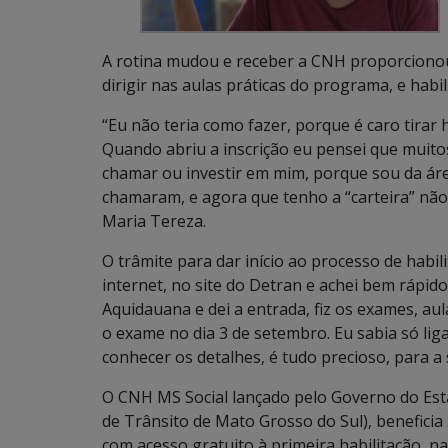
A rotina mudou e receber a CNH proporciono
dirigir nas aulas práticas do programa, e habil
“Eu não teria como fazer, porque é caro tirar h
Quando abriu a inscrição eu pensei que muito
chamar ou investir em mim, porque sou da áre
chamaram, e agora que tenho a “carteira” não 
Maria Tereza.
O trâmite para dar início ao processo de habili
internet, no site do Detran e achei bem rápi
Aquidauana e dei a entrada, fiz os exames, aula
o exame no dia 3 de setembro. Eu sabia só liga
conhecer os detalhes, é tudo precioso, para a
O CNH MS Social lançado pelo Governo do Es
de Trânsito de Mato Grosso do Sul), beneficia 
com acesso gratuito à primeira habilitação, na