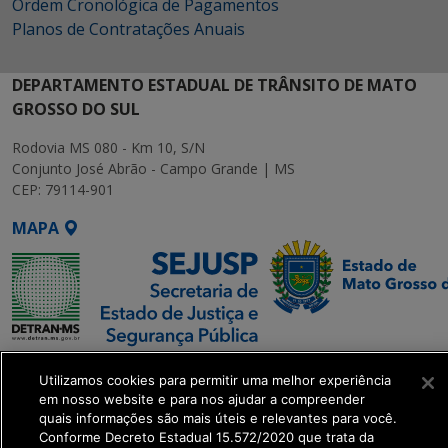
Ordem Cronológica de Pagamentos
Planos de Contratações Anuais
DEPARTAMENTO ESTADUAL DE TRÂNSITO DE MATO
GROSSO DO SUL
Rodovia MS 080 - Km 10, S/N
Conjunto José Abrão - Campo Grande | MS
CEP: 79114-901
MAPA
SETDIG | Secretaria-
Utilizamos cookies para permitir uma melhor experiência
Executiva de
em nosso website e para nos ajudar a compreender
Transformação Digital
quais informações são mais úteis e relevantes para você.
Conforme Decreto Estadual 15.572/2020 que trata da