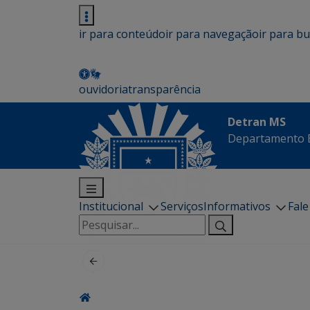
ir para conteúdo
ir para navegação
ir para b
ouvidoria
transparência
Detran MS
Departamento E
Institucional
Serviços
Informativos
Fal
Pesquisar
por: